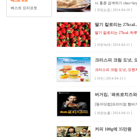
시 홍콩 검색하기 class=keyword 
베스트 요리포토
[ 맛있는집 | 2014-04-16 ]
딸기 칼로리는 27kcal.
딸기 칼로리는 27kcal..
...
[ 어린늑대 | 2014-04-11 ]
크리스피 크림 도넛, 오렌
크리스피 크림 도넛, 오렌지
[ 아인 | 2014-04-11 ]
버거킹, '콰트로치즈와퍼'
[동아닷컴]프리미엄 햄버거
[ 파란눈물 | 2014-04-11 ]
커피 100g에 35만원