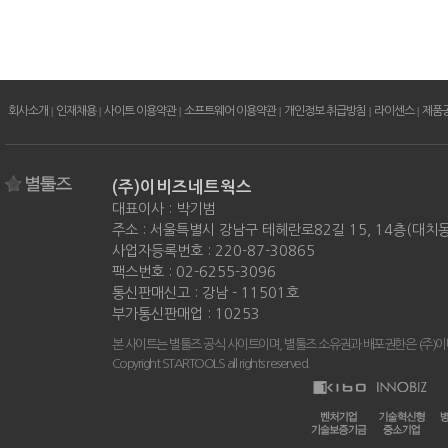
회사소개
|
인재채용
|
사이트 이용약관
|
소프트웨어 이용약관
|
개인정보 취급방침
|
라이센스
|
제품
(주)이비즈네트웍스
대표이사 : 박기범
주소 : 서울특별시 강남구 테헤란로82길 15, 14층(대치
사업자등록번호 : 220-87-30865
팩스번호 : 02-6255-3096
통신판매신고 : 강남 - 11501호
부가통신판매업 : 10253
본 사이트는 별툴즈 공식 사이트이며, 별툴즈 소유권과 배포권한은 (주)
Copyright STARTOOLS all rights reserved.