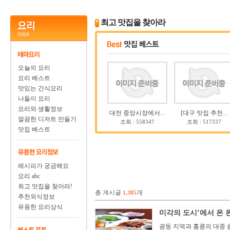
최고 맛집을 찾아라
오늘의 요리
요리 베스트
맛있는 간식요리
나들이 요리
요리와 생활정보
대전 중앙시장에서...
[대구 맛집 추천...
깔끔한 디저트 만들기
조회 :
558347
조회 :
517337
맛집 베스트
레시피가 궁금해요
요리 abc
최고 맛집을 찾아라!
총 게시글
개
1,385
추천외식정보
유용한 요리상식
미각의 도시’에서 온 
광둥 지역과 홍콩의 대중 