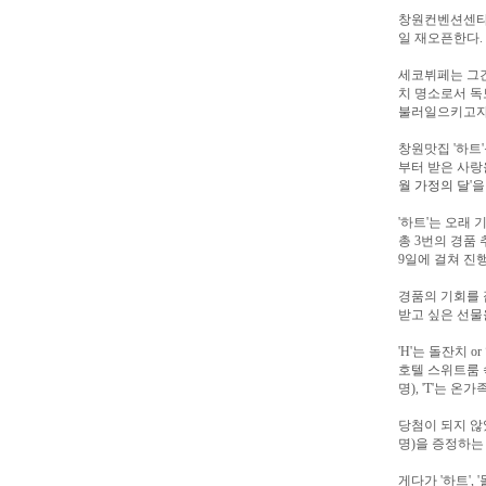
창원컨벤션센타(C
일 재오픈한다.
세코뷔페는 그간
치 명소로서 독
불러일으키고자 
창원맛집 '하트
부터 받은 사랑
월
가정의 달
'
'하트'는 오래 
총 3번의 경품 
9일에 걸쳐 진
경품의 기회를 잡고
받고 싶은 선물
'H'는 돌잔치 o
호텔 스위트룸 숙
명), 'T'는 온
당첨이 되지 않
명)을 증정하는
게다가 '하트', 