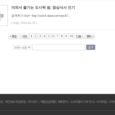
야외서 즐기는 도시락 쌈, 점심식사 인기
검색하기 href= http://search.daum.net/search?...
[ 아침 | 2014-05-20 ]
1
2
3
4
5
6
7
8
9
10
약관
|
개인정보 취급방침
|
라이센스
|
제품공급현황
|
제휴문의
|
소프트웨어 기부 안내
|
사이트맵
|
고객