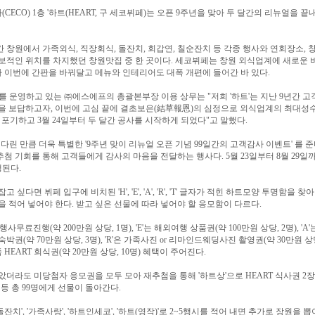
ECO) 1층 '하트(HEART, 구 세코뷔페)는 오픈 9주년을 맞아 두 달간의 리뉴얼을 끝내
 창원에서 가족외식, 직장회식, 돌잔치, 회갑연, 칠순잔치 등 각종 행사와 연회장소,
보적인 위치를 차지했던 창원맛집 중 한 곳이다. 세코뷔페는 창원 외식업계에 새로운 
이번에 간판을 바꿔달고 메뉴와 인테리어도 대폭 개편에 들어간 바 있다.
'를 운영하고 있는 ㈜에스에프의 총괄본부장 이용 상무는 "저희 '하트'는 지난 9년간 
을 보답하고자, 이번에 고심 끝에 결초보은(結草報恩)의 심정으로 외식업계의 최대성수
을 포기하고 3월 24일부터 두 달간 공사를 시작하게 되었다"고 말했다.
기다린 만큼 더욱 특별한 '9주년 맞이 리뉴얼 오픈 기념 99일간의 고객감사 이벤트' 를 
추첨 기회를 통해 고객들에게 감사의 마음을 전달하는 행사다. 5월 23일부터 8월 29일까
행된다.
 싶다면 뷔페 입구에 비치된 'H', 'E', 'A', 'R', 'T' 글자가 적힌 하트모양 투명함을 찾
을 적어 넣어야 한다. 받고 싶은 선물에 따라 넣어야 할 응모함이 다르다.
r 행사무료진행(약 200만원 상당, 1명), 'E'는 해외여행 상품권(약 100만원 상당, 2명), 'A
박권(약 70만원 상당, 3명), 'R'은 가족사진 or 리마인드웨딩사진 촬영권(약 30만원 상당
가족 HEART 회식권(약 20만원 상당, 10명) 혜택이 주어진다.
았더라도 미당첨자 응모권을 모두 모아 재추첨을 통해 '하트상'으로 HEART 식사권 2장
 등 총 99명에게 선물이 돌아간다.
'돌잔치', '가족사랑', '하트인세코', '하트(영작)'로 2~5행시를 적어 내면 추가로 장원을 