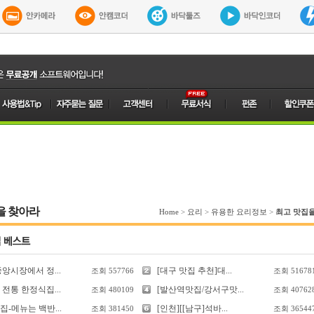
을 찾아라
Home
>
요리
>
유용한 요리정보
>
최고 맛집
앙시장에서 정...
[대구 맛집 추천]대...
조회
557766
조회
51678
전통 한정식집...
[발산역맛집/강서구맛...
조회
480109
조회
40762
-메뉴는 백반...
[인천][[남구]석바...
조회
381450
조회
36544