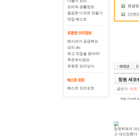
나들이 요리
탱글탱글
요리와 생활정보
깔끔한 디저트 만들기
[인천]
맛집 베스트
레시피가 궁금해요
요리 abc
최고 맛집을 찾아라!
추천외식정보
유용한 요리상식
창원 세코뷔
베스트 요리포토
글쓴이:
츠유
http://coo
창원뷔페의 대표
고 새단장했다.