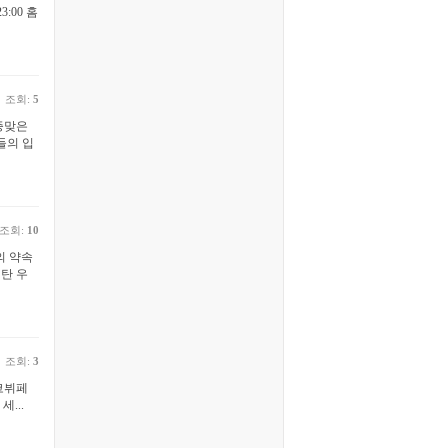
3:00 홈
조회:
5
증맞은
들의 입
조회:
10
의 약속
탄 우
조회:
3
코뷔페
세...