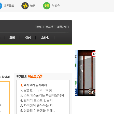
을 찾아라
돼지고기 김치찌게
달콤한 고구마크로켓
스트레스풀리는 화끈매운낙지
1
길거리 토스트 만들기
8
자취생이 좋아하는 저...
싱글인 여동생을 위해...
7