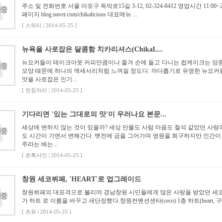
주소 및 전화번호 서울 마포구 독막로15길 3-12, 02-324-8412 영업시간 11:00~2
페이지 blog.naver.com/chikalicious 대표메뉴 ...
[ 스위티 | 2014-05-25 ]
뉴욕을 사로잡은 달콤함 치카리셔스(ChikaL...
뉴요커들이 테이크아웃 커피만큼이나 즐겨 손에 들고 다니는 컵케이크는 앙
모양 때문에 하나의 액세서리처럼 느껴질 정도다. 까다롭기로 유명한 뉴요커
맛을 사로잡은 인기...
[ 천칭자리 | 2014-05-25 ]
기다리면 '있는 그대로의 맛'이 우러나요 본문...
세상에 변하지 않는 것이 있을까? 세상 만물도 사람 마음도 철석 같았던 사랑
도 시간이 가면서 변해간다. 뱃전에 금을 그어가며 영원을 희구하지만 인간이 
주라는 배는...
[ 초록샤인 | 2014-05-25 ]
창원 세코뷔페, 'HEART'로 업그레이드
창원뷔페의 대표격으로 불리며 경남창원 시민들에게 많은 사랑을 받았던 세
가 하트 로 이름을 바꾸고 새단장했다.창원컨벤션센타(ceco) 1층 하트(heart, 구 
[ 츠유 | 2014-05-25 ]