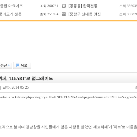
한 마요네즈 ...
[공릉동] 한국전통 ...
조회
360781
조회
35693
문어요리 전문...
[중랑구 신내동 맛집...
조회
351994
조회
35082
페, 'HEART'로 업그레이드
| 날짜: 2014-05-25
k.startools.co.kr/view.php?category=U0wNNEIrVD9NNA==&page=1&num=FRFNdhA=&stype=&s
격으로 불리며 경남창원 시민들에게 많은 사랑을 받았던 '세코뷔페'가 '하트'로 이름을