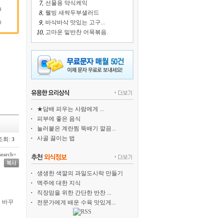
선물용 약식케익
9
웰빙 새싹두부샐러드
바삭바삭 맛있는 고구...
0
고마운 밑반찬 어묵볶음.
★담배 피우는 사람에게 ...
피부에 좋은 음식
눌러붙은 계란찜 뚝배기 깔끔...
사골 끓이는 법
조회:
3
earch=
생생한 색깔의 과일도시락 만들기
맥주에 대한 지식
직장맘을 위한 간단한 반찬 ...
 바꾸
전문가에게 배운 수육 맛있게...