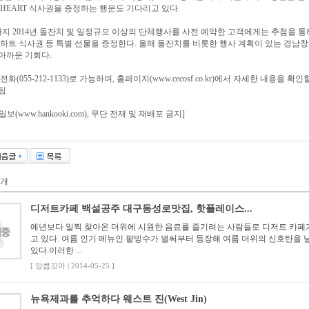
 HEART 식사권을 증정하는 행운도 기다리고 있다.
일까지 2014년 돌잔치 및 일정규모 이상의 단체행사를 사전 예약한 고객에게는 추첨을 통
 하트 식사권 등 특별 선물을 증정한다. 올해 돌잔치를 비롯한 행사 계획이 있는 경남
아까운 기회다.
화(055-212-1133)로 가능하며, 홈페이지(www.cecosf.co.kr)에서 자세한 내용을 확인
팀
(www.hankooki.com), 무단 전재 및 재배포 금지]
개
디저트카페 백설공주 대구동성로맛집, 핫플레이스...
예년보다 일찍 찾아온 더위에 시원한 음료를 즐기려는 사람들로 디저트 카페
고 있다. 여름 인기 메뉴인 팥빙수가 벌써부터 등장해 여름 더위의 신호탄을 
있다.이러한 ...
[ 앙큼꼬마 | 2014-05-25 ]
뉴욕제과를 추억하다 웨스트 진(West Jin)