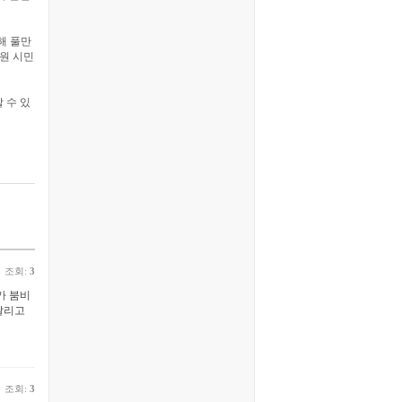
해 풀만
창원 시민
할 수 있
조회:
3
가 붐비
날리고
조회:
3