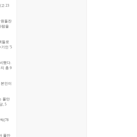
고 23
 창원돌잔
바람을
고객들로
기인 '5
준비했다.
지 총 9
아 본인이
'는 풀만
, 5
씩(78
뽑아 풀만