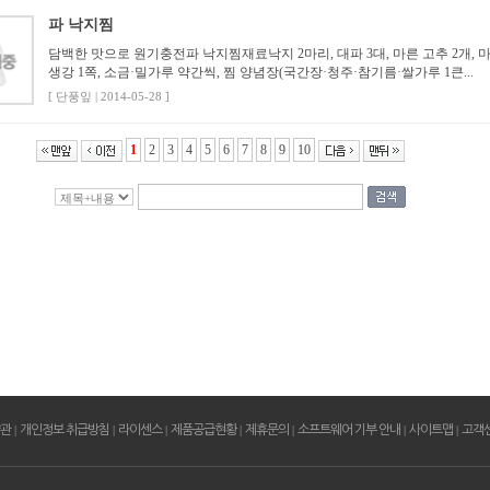
파 낙지찜
담백한 맛으로 원기충전파 낙지찜재료낙지 2마리, 대파 3대, 마른 고추 2개, 마
생강 1쪽, 소금·밀가루 약간씩, 찜 양념장(국간장·청주·참기름·쌀가루 1큰...
[ 단풍잎 | 2014-05-28 ]
1
2
3
4
5
6
7
8
9
10
약관
|
개인정보 취급방침
|
라이센스
|
제품공급현황
|
제휴문의
|
소프트웨어 기부 안내
|
사이트맵
|
고객