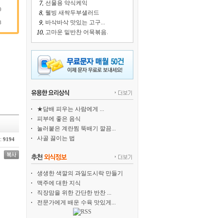
선물용 약식케익
0
웰빙 새싹두부샐러드
바삭바삭 맛있는 고구...
8
고마운 밑반찬 어묵볶음.
★담배 피우는 사람에게 ...
피부에 좋은 음식
눌러붙은 계란찜 뚝배기 깔끔...
사골 끓이는 법
:
9194
생생한 색깔의 과일도시락 만들기
맥주에 대한 지식
직장맘을 위한 간단한 반찬 ...
전문가에게 배운 수육 맛있게...