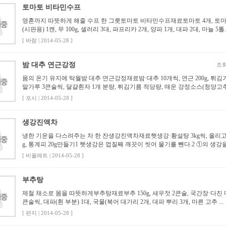
토마토 비타민수프
영혼까지 따뜻하게 해줄 수프 한 그릇토마토 비타민수프재료토마토 4개, 토
(시판용) 1캔, 무 100g, 셀러리 3대, 파프리카 2개, 양파 1개, 대파 2대, 마늘 5톨..
[ 바람 | 2014-05-28 ]
밤 대추 연근강정
조회
몸의 온기 유지에 탁월밤 대추 연근강정재료밤·대추 10개씩, 연근 200g, 튀김
말가루 3큰술씩, 달걀흰자 1개 분량, 튀김기름 적당량, 매운 강정소스(청양고추 2
[ 포시 | 2014-05-28 ]
생강진액차
냉한 기운을 다스려주는 차 한 잔생강진액차재료햇생강·황설탕 3kg씩, 올리고당
g, 통계피 20g만들기1 햇생강은 껍질째 깨끗이 씻어 물기를 뺀다.2 ①의 생강을 .
[ 비올레트 | 2014-05-28 ]
부추탕
제철 채소로 몸을 따뜻하게부추탕재료부추 150g, 새우젓 2큰술, 국간장·다진 
큰술씩, 대파(흰 부분) 1대, 국물(북어 대가리 2개, 대파 뿌리 3개, 마른 고추 ...
[ 편지 | 2014-05-28 ]