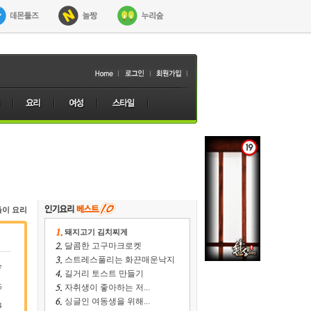
들이 요리
돼지고기 김치찌게
달콤한 고구마크로켓
스트레스풀리는 화끈매운낙지
7
길거리 토스트 만들기
5
자취생이 좋아하는 저...
싱글인 여동생을 위해...
4