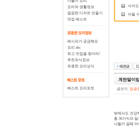
나들이 요리
식어도
요리와 생활정보
깔끔한 디저트 만들기
아들 수
맛집 베스트
레시피가 궁금해요
요리 abc
최고 맛집을 찾아라!
추천외식정보
유용한 요리상식
계란말이밥
베스트 요리포토
글쓴이:
말괄
밖에서도 건강하
총 36가지의 
나들이 갈때 아