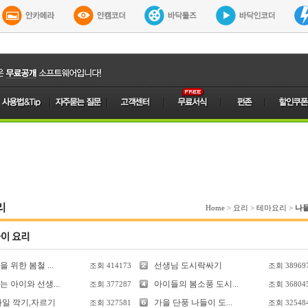
리
Home
>
요리
>
테마요리
>
나
 위한 봄철 ...
선생님 도시락싸기
조회
414173
조회
38969
 아이와 선생...
아이들의 봄소풍 도시...
조회
377287
조회
36804
과일 깍기,자르기
가을 단풍 나들이 도...
조회
327581
조회
32548