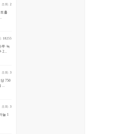
조회:
2
마토홀
.
:
18255
가루·녹
...
조회:
3
 750
..
조회:
3
마늘 1