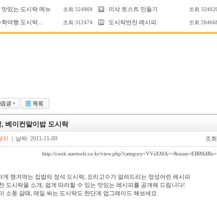
 맛있는 도시락 메뉴
이삭 토스트 만들기
조회
324969
조회
32402
학여행 도시락...
도시락반찬 레시피
조회
312474
조회
26466
, 베이컨말이밥 도시락
랑이
| 날짜: 2011-11-09
조회
http://cook.startools.co.kr/view.php?category=VVsXMA==&num=EBlMdBo=
게 챙겨먹는 집밥의 정석 도시락, 요리고수가 알려드리는 정성어린 레시피
알찬 도시락을 소개, 쉽게 따라할 수 있는 맛있는 레시피를 공개해 드립니다!
이 소풍 갈때, 매일 싸는 도시락도 한단계 업그레이드 해보세요.