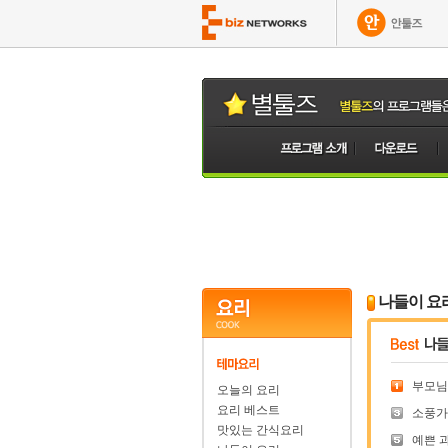
나들이 요
부모님을
오늘의 요리
요리 베스트
소풍가는
맛있는 간식요리
예쁜 