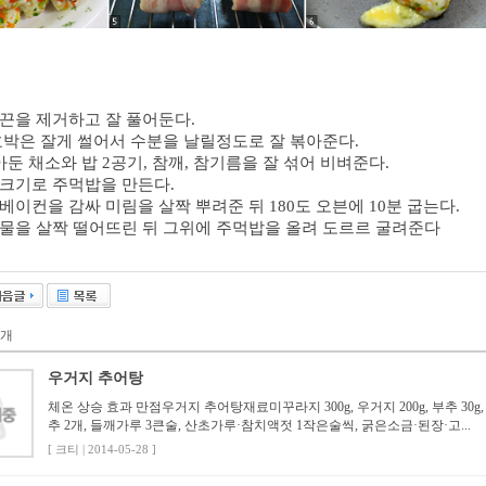
알끈을 제거하고 잘 풀어둔다.
애호박은 잘게 썰어서 수분을 날릴정도로 잘 볶아준다.
볶아둔 채소와 밥 2공기, 참깨, 참기름을 잘 섞어 비벼준다.
 크기로 주먹밥을 만든다.
 베이컨을 감싸 미림을 살짝 뿌려준 뒤 180도 오븐에 10분 굽는다.
계란물을 살짝 떨어뜨린 뒤 그위에 주먹밥을 올려 도르르 굴려준다
개
우거지 추어탕
체온 상승 효과 만점우거지 추어탕재료미꾸라지 300g, 우거지 200g, 부추 30g
추 2개, 들깨가루 3큰술, 산초가루·참치액젓 1작은술씩, 굵은소금·된장·고...
[ 크티 | 2014-05-28 ]