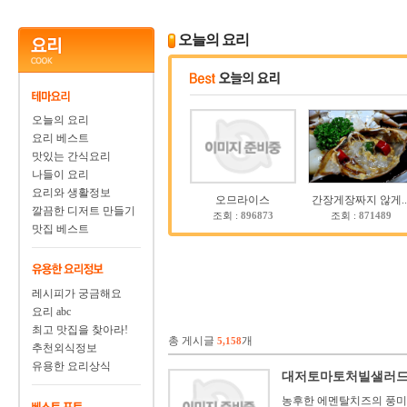
오늘의 요리
오늘의 요리
요리 베스트
맛있는 간식요리
나들이 요리
요리와 생활정보
오므라이스
간장게장짜지 않게..
깔끔한 디저트 만들기
조회 :
896873
조회 :
871489
맛집 베스트
레시피가 궁금해요
요리 abc
최고 맛집을 찾아라!
총 게시글
개
5,158
추천외식정보
유용한 요리상식
대저토마토처빌샐러
농후한 에멘탈치즈의 풍미,