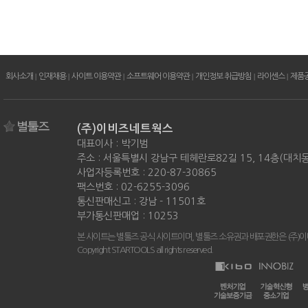
회사소개
|
인재채용
|
사이트 이용약관
|
소프트웨어 이용약관
|
개인정보 취급방침
|
라이센스
|
제품
(주)이비즈네트웍스
대표이사 : 박기범
주소 : 서울특별시 강남구 테헤란로82길 15, 14층(대치
사업자등록번호 : 220-87-30865
팩스번호 : 02-6255-3096
통신판매신고 : 강남 - 11501호
부가통신판매업 : 10253
본 사이트는 별툴즈 공식 사이트이며, 별툴즈 소유권과 배포권한은 (주)
Copyright STARTOOLS all rights reserved.