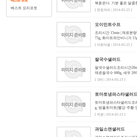
북돋운다. 기분 좋은 달콤한 향의
베스트 요리포토
[ 천칭자리 | 2014-05-25 ]
오이민트수프
조리시간 15min | 재료분량 4
75g, 화이트와인비니거 15g,
[ 아픈마음 | 2014-05-25 ]
쌀국수샐러드
쌀국수샐러드조리시간20min
재료쌀국수 600g, 새우 20
[ 크티 | 2014-05-23 ]
토마토냉파스타샐러
토마토냉파스타샐러드조리시간3
g, 방울토마토(빨강·주황·연두
[ 까꿍 | 2014-05-23 ]
과일소면샐러드