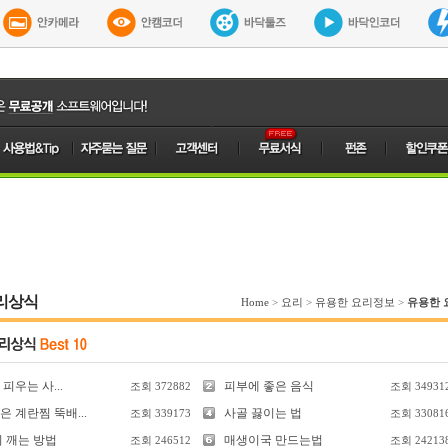
리상식
Home
>
요리
>
유용한 요리정보
>
유용한 
피우는 사...
피부에 좋은 음식
조회
372882
조회
34931
 계란찜 뚝배...
사골 끓이는 법
조회
339173
조회
33081
리 깨는 방법
매생이국 만드는법
조회
246512
조회
24213