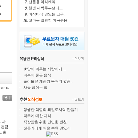
선물용 약식케익
8
웰빙 새싹두부샐러드
바삭바삭 맛있는 고구...
0
고마운 밑반찬 어묵볶음.
★담배 피우는 사람에게 ...
피부에 좋은 음식
눌러붙은 계란찜 뚝배기 깔끔...
사골 끓이는 법
30816
생생한 색깔의 과일도시락 만들기
맥주에 대한 지식
 사
직장맘을 위한 간단한 반찬 ...
 괜찮
전문가에게 배운 수육 맛있게...
고 흰