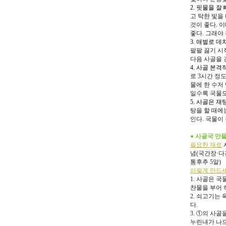
2. 핏물을 잘
고 탁한 빛을
것이 좋다. 
좋다. 그래야
3. 애벌로 데
팔팔 끓기 시
다음 사골을 
4. 사골 본
로 3시간 정도
물에 한 수저
일수록 국물도
5. 사골은 
탕을 할 때에는
인다. 국물이
● 사골국 만
필요한 재료
사
념(국간장·다진
통후추 5알)
이렇게 만드
1. 사골은 
찬물을 부어 
2. 쇠고기는
다.
3. ①의 사
누린내가 나므