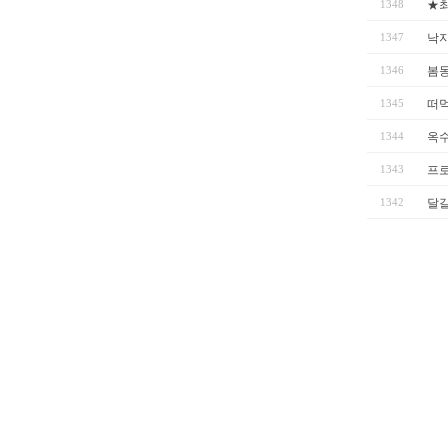
1348
★
1347
낙지
1346
봄
1345
떠먹
1344
옥
1343
프
1342
달