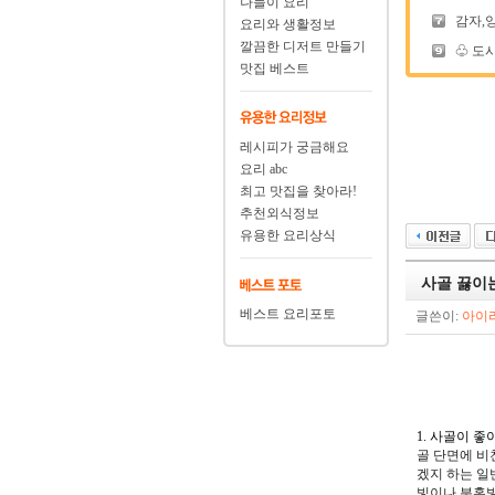
나들이 요리
감자,
요리와 생활정보
깔끔한 디저트 만들기
♧ 도시
맛집 베스트
레시피가 궁금해요
요리 abc
최고 맛집을 찾아라!
추천외식정보
유용한 요리상식
사골 끓이
베스트 요리포토
글쓴이:
아이
1. 사골이 좋
골 단면에 비
겠지 하는 일
빛이나 분홍빛