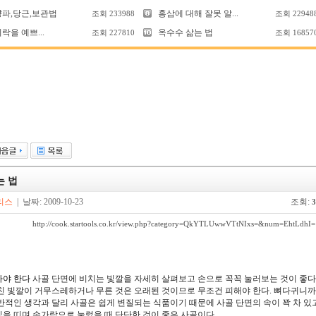
양파,당근,보관법
홍삼에 대해 잘못 알...
조회
233988
조회
22948
락을 예쁘...
옥수수 삶는 법
조회
227810
조회
16857
는 법
리스
| 날짜: 2009-10-23
조회:
3
http://cook.startools.co.kr/view.php?category=QkYTLUwwVTtNIxs=&num=EhtLdhI=
아야 한다
사골 단면에 비치는 빛깔을 자세히 살펴보고 손으로 꼭꼭 눌러보는 것이 좋다.
친 빛깔이 거무스레하거나 무른 것은 오래된 것이므로 무조건 피해야 한다. 뼈다귀니까
반적인 생각과 달리 사골은 쉽게 변질되는 식품이기 때문에 사골 단면의 속이 꽉 차 있
을 띠며 손가락으로 눌렀을 때 단단한 것이 좋은 사골이다