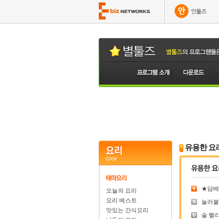
유용한 요
★담배 
오늘의 요리
요리 베스트
눌러붙은
맛있는 간식요리
술 빨