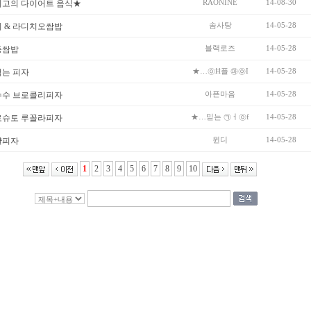
RAONINE
14-08-30
최고의 다이어트 음식★
솜사탕
14-05-28
 & 라디치오쌈밥
블랙로즈
14-05-28
동쌈밥
★…㉧Ħ플 ㉺㉧I
14-05-28
는 피자
아픈마음
14-05-28
수수 브로콜리피자
★…믿는 ㉠ㅓ㉧f
14-05-28
로슈토 루꼴라피자
윈디
14-05-28
걀피자
1
2
3
4
5
6
7
8
9
10