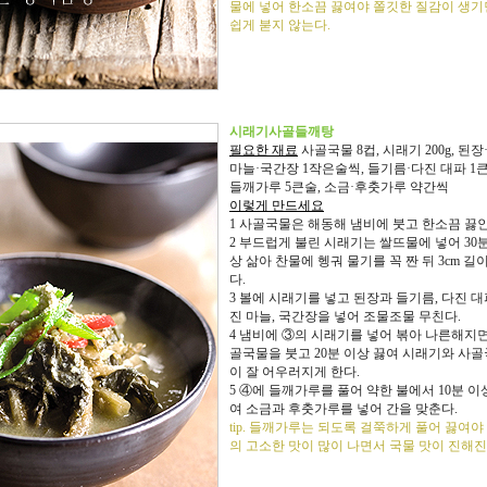
물에 넣어 한소끔 끓여야 쫄깃한 질감이 생
쉽게 붇지 않는다.
시래기사골들깨탕
필요한 재료
사골국물 8컵, 시래기 200g, 된
마늘·국간장 1작은술씩, 들기름·다진 대파 1
들깨가루 5큰술, 소금·후춧가루 약간씩
이렇게 만드세요
1 사골국물은 해동해 냄비에 붓고 한소끔 끓인
2 부드럽게 불린 시래기는 쌀뜨물에 넣어 30분
상 삶아 찬물에 헹궈 물기를 꼭 짠 뒤 3cm 길
다.
3 볼에 시래기를 넣고 된장과 들기름, 다진 대
진 마늘, 국간장을 넣어 조물조물 무친다.
4 냄비에 ③의 시래기를 넣어 볶아 나른해지면
골국물을 붓고 20분 이상 끓여 시래기와 사
이 잘 어우러지게 한다.
5 ④에 들깨가루를 풀어 약한 불에서 10분 이
여 소금과 후춧가루를 넣어 간을 맞춘다.
tip. 들깨가루는 되도록 걸쭉하게 풀어 끓여야
의 고소한 맛이 많이 나면서 국물 맛이 진해진