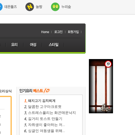
요리상식
돼지고기 김치찌게
달콤한 고구마크로켓
스트레스풀리는 화끈매운낙지
2
길거리 토스트 만들기
6
자취생이 좋아하는 저...
싱글인 여동생을 위해...
8