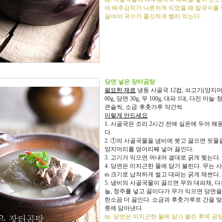
여 배추김치가 나른하게 익었을 때 칼국수를
끓여야 국수가 쫄깃하게 빨리 익는다.
당면 넣은 장터곰탕
필요한 재료
냉동 사골국 12컵, 쇠고기(양지머리
00g, 당면 30g, 무 100g, 대파 1대, 다진 마늘·
큰술씩, 소금·후춧가루 약간씩
이렇게 만드세요
1. 사골국은 조리 2시간 전에 실온에 두어 해
다.
2. ①의 사골국물을 냄비에 붓고 끓으면 핏물
양지머리를 덩어리째 넣어 끓인다.
3. 고기가 익으면 꺼내어 결대로 굵게 찢는다.
4. 당면은 미지근한 물에 담가 불린다. 무는 사
m 크기로 납작하게 썰고 대파는 굵게 채썬다.
5. 냄비의 사골국물이 끓으면 무와 대파채, 다
늘, 청주를 넣고 끓이다가 무가 익으면 당면을
한소끔 더 끓인다. 소금과 후춧가루로 간을 맞
릇에 담아낸다.
tip. 당면은 미지근한 물에 담가 불린 후에 곰