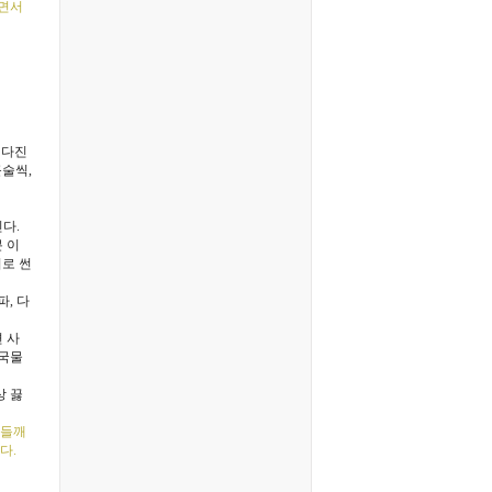
기면서
장·다진
큰술씩,
다.
 이
이로 썬
파, 다
 사
골국물
상 끓
 들깨
다.