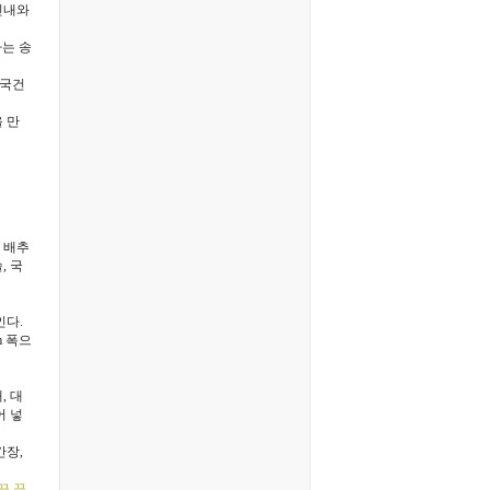
린내와
파는 송
 국건
 만
, 배추
, 국
인다.
m 폭으
, 대
어 넣
간장,
끔 끓