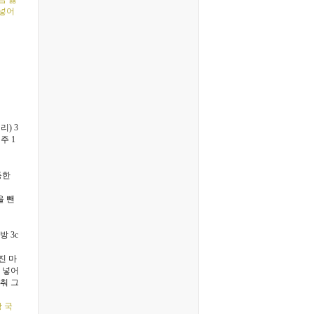
 넣어
) 3
청주 1
동한
을 뺀
방 3c
진 마
 넣어
춰 그
탕 국