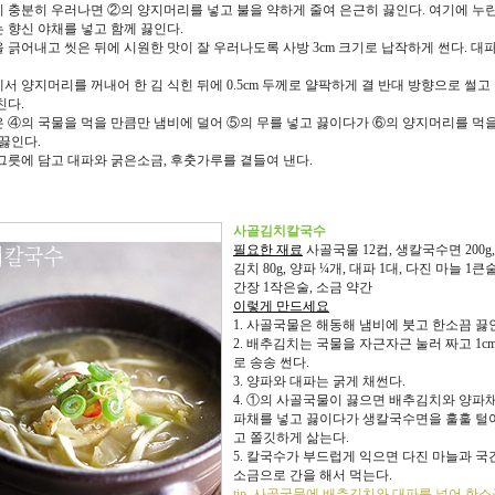
물이 충분히 우러나면 ②의 양지머리를 넣고 불을 약하게 줄여 은근히 끓인다. 여기에 누
 향신 야채를 넣고 함께 끓인다.
질을 긁어내고 씻은 뒤에 시원한 맛이 잘 우러나도록 사방 3cm 크기로 납작하게 썬다. 대
물에서 양지머리를 꺼내어 한 김 식힌 뒤에 0.5cm 두께로 얄팍하게 결 반대 방향으로 썰고
친다.
끓은 ④의 국물을 먹을 만큼만 냄비에 덜어 ⑤의 무를 넣고 끓이다가 ⑥의 양지머리를 먹을
 끓인다.
을 그릇에 담고 대파와 굵은소금, 후춧가루를 곁들여 낸다.
사골김치칼국수
필요한 재료
사골국물 12컵, 생칼국수면 200g
김치 80g, 양파 ¼개, 대파 1대, 다진 마늘 1큰술
간장 1작은술, 소금 약간
이렇게 만드세요
1. 사골국물은 해동해 냄비에 붓고 한소끔 끓
2. 배추김치는 국물을 자근자근 눌러 짜고 1c
로 송송 썬다.
3. 양파와 대파는 굵게 채썬다.
4. ①의 사골국물이 끓으면 배추김치와 양파채
파채를 넣고 끓이다가 생칼국수면을 훌훌 털
고 쫄깃하게 삶는다.
5. 칼국수가 부드럽게 익으면 다진 마늘과 국
소금으로 간을 해서 먹는다.
tip. 사골국물에 배추김치와 대파를 넣어 한소