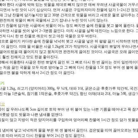
 빼야 한다
사골에 박혀 있는 핏물을 제대로 빼지 않으면 애써 우려낸 사골국물이 거무
 띠면서 누린 맛이 나기 십상이다. 먼저 사골은 구입하자마자 찬물에 담가 1~2시간 정
이때 그냥 찬물에 담가놓지만 말고 30분 간격으로 핏물을 버리고 새로운 물로 갈아주는 
 완전하게 핏물이 빠져 국물에서 고기 잡내나 누린 맛이 나지 않는다.
치기
찬물에 담가둔 사골에서 핏물이 어느 정도 빠지면 솥에 찬물을 붓고 불에 올린다. 
작하면 사골을 씻어 넣어 2~3분쯤 끓인다. 마치 사골을 살짝 데친다는 느낌으로 한다. 
건져 다시 한 번 찬물로 깨끗이 씻고 데친 국물은 모두 버린다.
격적으로 끓이기
커다란 솥에 찬물을 넉넉히 붓고 사골을 넣은 뒤 팔팔 끓기 시작하면 약한
 더 끓인다. 이때 물 비율은 사골 1.2kg에 2ℓ가 적당하다. 사골국물이 뽀얗게 우러나면
 떨어뜨렸을 때 풀어지지 않고 뭉쳐지면 완전하게 끓여진 것이다. 사골국은 오래 끓이면
 훨씬 진해지고 맛도 한결 좋아진다.
재탕해서 이용한다
사골은 한번 뽀얗게 끓인 뒤 그 뼈로 다시 한 번 끓이는 것이 일반적이다
 처음 끓인 국물을 모두 따로 받아놓고 그 뼈에 다시 찬물을 1.5ℓ 정도 부어 센 불에 
 끓으면 불을 약하게 해서 2시간 정도 더 끓인다.
들기
골 1.2kg, 쇠고기 (양지머리) 300g, 무 ¼개, 대파 1대, 굵은소금·후춧가루 약간씩, 국건
 마늘 1큰술씩, 참기름 1작은술, 후춧가루 약간), 향신 야채(대파 2대, 마늘 5쪽, 생강 
세요
국물이 잘 우러나도록 5cm 길이로 토막 부어 낸 뒤 붙어 있는 나쁜 기름을 떼어내고 푹 
하룻밤 정도 핏물과 나쁜 냄새를 없앤다.
 육질이 많고 지방이 적은 양지머리를 구입하여 덩어리째 찬물에 1시간 정도 담가 핏물을
골을 냄비에 넣고 넉넉하게 물을 부은 뒤 센 불에서 끓인다. 검은빛을 띠며 끓어오르는 첫
로 따라 버리고 다시 찬물을 부어 2시간 정도 끓인다.