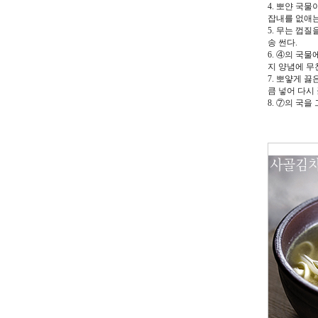
4. 뽀얀 국
잡내를 없애는
5. 무는 껍
송 썬다.
6. ④의 국
지 양념에 무
7. 뽀얗게 
큼 넣어 다시
8. ⑦의 국