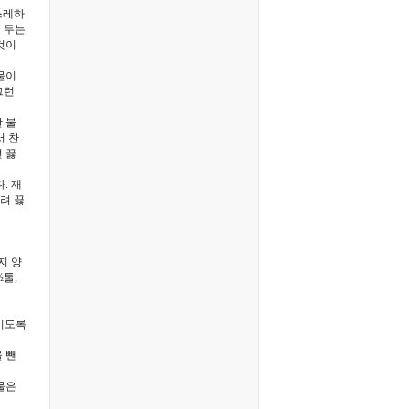
스레하
도 두는
것이
물이
그런
 불
서 찬
 끓
. 재
올려 끓
지 양
½톨,
잠기도록
 뺀
물은