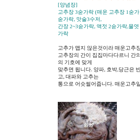
[양념장]
고추장 3숟가락 (매운 고추장 1숟가
숟가락, 맛술3수저,
간장 2~3숟가락, 액젓 2숟가락,물엿
가락
고추가 맵지 않은것이라 매운고추장
고추장의 간이 집집마다다르니 간의
의 기호에 맞게
맞추면 됩니다. 양파, 호박,당근은
고, 대파와 고추는
통으로 어슷썰어줍니다. 매운고추일