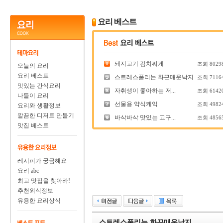
요리 베스트
돼지고기 김치찌게
조회
8029
오늘의 요리
요리 베스트
스트레스풀리는 화끈매운낙지
조회
7116
맛있는 간식요리
자취생이 좋아하는 저...
조회
6142
나들이 요리
선물용 약식케익
조회
4982
요리와 생활정보
깔끔한 디저트 만들기
바삭바삭 맛있는 고구...
조회
4856
맛집 베스트
레시피가 궁금해요
요리 abc
최고 맛집을 찾아라!
추천외식정보
유용한 요리상식
스트레스풀리는 화끈매운낙지