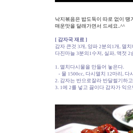
낙지볶음은 밥도둑이 따로 없이 땡기
매운맛을 달래가면서 드세요..^^
[ 감자국 재료 ]
감자 큰것 3개, 양파 2분의1개, 멸
다진마늘 3분의1수저, 실파, 액젓 
1. 멸치다시물을 만들어 놓은다.
- 물 1500cc, 다시멸치 12마리,
2. 감자는 반으로잘라 반달썰기하고
3. 1에 2를 넣고 끓이다 감자가 익