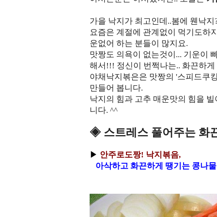
가을 낙지가 최고인데..봄에 웬낙지
요즘은 계절에 관계없이 먹기도하지만
운없어 하는 분들이 많지요.
맛짱도 의욕이 없는것이... 기운이 
해서!!! 정신이 번쩍나는.. 화끈하
야채낙지볶은은 맛짱의 '스피드쿠킹'
만들어 봅니다.
낙지의 힘과 고추 매운맛의 힘을 빌
니다. ^^
◈ 스트레스 풀어주는 화끈
▶
안주로도짱! 낙지볶음,
아삭하고 화끈하게 땡기는 콩나물