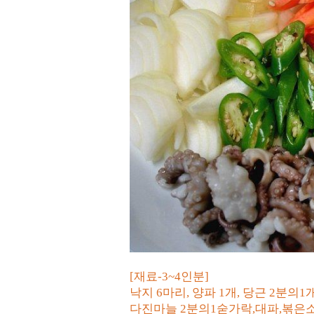
[재료-3~4인분]
낙지 6마리, 양파 1개, 당근 2분의1
다진마늘 2분의1숟가락,대파,볶은소