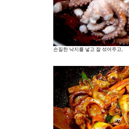
손질한 낙지를 넣고 잘 섞어주고,