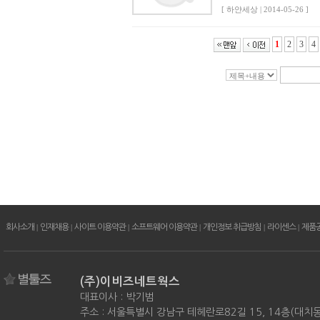
[ 하얀세상 | 2014-05-26 ]
1
2
3
4
회사소개
|
인재채용
|
사이트 이용약관
|
소프트웨어 이용약관
|
개인정보 취급방침
|
라이센스
|
제품
(주)이비즈네트웍스
대표이사 : 박기범
주소 : 서울특별시 강남구 테헤란로82길 15, 14층(대치