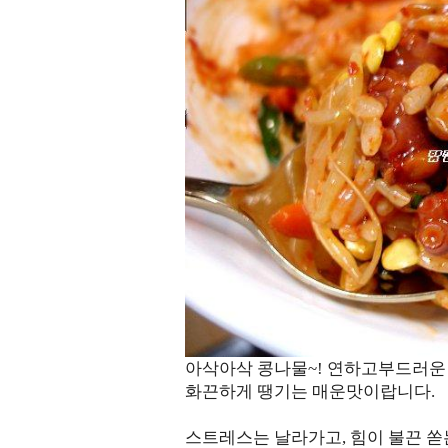
아삭아삭 콩나물~! 연하고부드러운
화끈하게 땡기는 매운맛이랍니다.
스트레스는 날라가고, 힘이 불끈 쏟는답