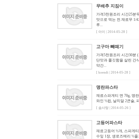
무배추 지짐이
가격3천원조리 시간25분무
맛으로 먹는 전.재료무 1/4
루...
[ 아이 | 2014-05-28 ]
고구마 빼떼기
가격5천원조리 시간30분 
단맛과 쫄깃함을 살린 간식
약간...
[ koendi | 2014-05-28 ]
명란파스타
재료스파게티 면 70g, 명란젓
와인 ½컵, 날치알 2큰술,
[ 솜사탕 | 2014-05-26 ]
고등어파스타
재료고등어 ½개, 스파게티니 
수잎 1장, 생로즈메리 ½줄기