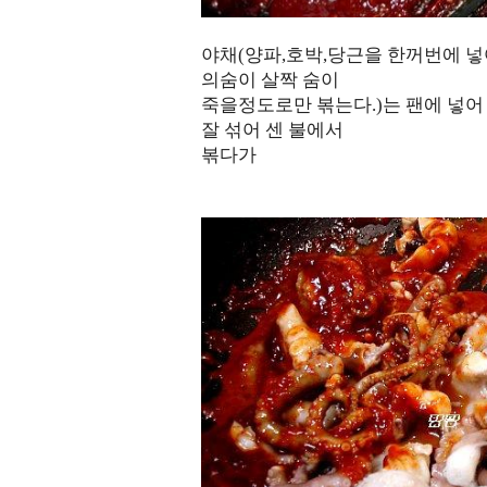
야채(양파,호박,당근을 한꺼번에 
의숨이 살짝 숨이
죽을정도로만 볶는다.)는 팬에 넣어
잘 섞어 센 불에서
볶다가