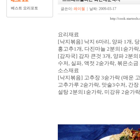
베스트 요리포토
글쓴이:
레이첼
| 날짜: 2009-03-17
http://cook.start
요리재료
[낙지볶음] 낙지 6마리, 양파 1개, 당
홍고추1개, 다진마늘 2분의1숟가락
[감자국] 감자 큰것 3개, 양파 2분
수저, 실파, 액젓 2숟가락, 볶은소금
소스재료
[낙지볶음] 고추장 3숟가락 (매운 
고추가루 2숟가락, 맛술3수저, 간장 
설탕 2분의1숟가락, 미강유 2숟가