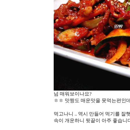
넘 매워보이나요?
ㅎㅎ 맛짱도 매운맛을 못먹는편인데.
먹고나니 .. 역시 만들어 먹기를 잘
속이 개운하니 뒷끝이 아주 좋습니다