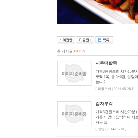
총 게시글
개
4,011
시루떡팥죽
가격3천원조리 시간15분
루떡 1쪽, 물 5~6컵, 
는다.2...
[ 깎꿍토끼 | 2014-05-28 ]
감자부각
가격3천원조리 시간20분
기름기 없이 담백하다.재료
자는 껍...
[ 레인 | 2014-05-28 ]