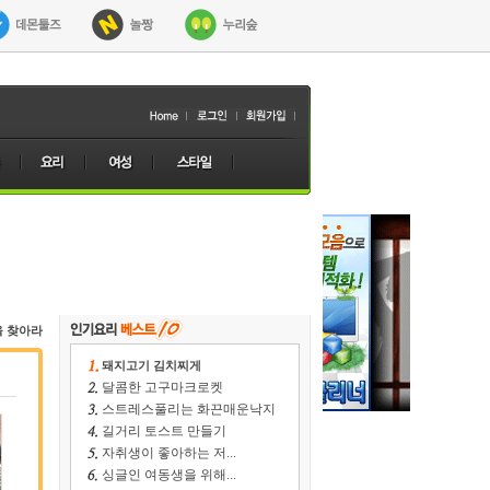
을 찾아라
돼지고기 김치찌게
달콤한 고구마크로켓
스트레스풀리는 화끈매운낙지
길거리 토스트 만들기
자취생이 좋아하는 저...
싱글인 여동생을 위해...