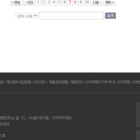
1
2
3
4
5
6
7
8
9
10
약관
|
개인정보 취급방침
|
라이센스
|
제품공급현황
|
제휴문의
|
소프트웨어 기부 안내
|
사이트맵
|
고객
헤란로82길 15, 14층(대치동, 디아이타워)
0865
01호