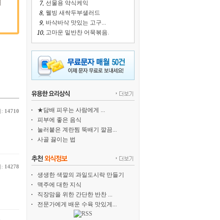
선물용 약식케익
웰빙 새싹두부샐러드
바삭바삭 맛있는 고구...
고마운 밑반찬 어묵볶음.
★담배 피우는 사람에게 ...
:
14710
피부에 좋은 음식
눌러붙은 계란찜 뚝배기 깔끔...
사골 끓이는 법
:
14278
생생한 색깔의 과일도시락 만들기
맥주에 대한 지식
직장맘을 위한 간단한 반찬 ...
전문가에게 배운 수육 맛있게...