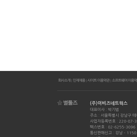
회사소개
|
인재채용
|
사이트 이용약관
|
소프트웨어 이용
(주)이비즈네트웍스
대표이사 : 박기범
주소 : 서울특별시 강남구 테
사업자등록번호 : 220-87-3
팩스번호 : 02-6255-3096
통신판매신고 : 강남 - 115