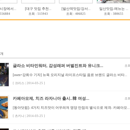
시장에서...
[대구 맛집 추천...
[발산역맛집/강서...
일산맛집-메뉴는 ...
556884
조회 :
515943
조회 :
406825
조회 :
380655
개
글라소 비타민워터, 감성래퍼 버벌진트와 유니크...
조회
[osen=강희수 기자] 뉴욕 오리지널 라이프스타일 음료 브랜드 글라소 비타...
[ 크리스 | 2014-03-25 ]
카페아모제, 치즈 라자니아 출시..韓 여성...
조회
[동아닷컴]- 4가지 치즈맛이 어우려져 영양 만점의 별식으로 제격- 카페아모...
[ 츠키나 | 2014-03-25 ]