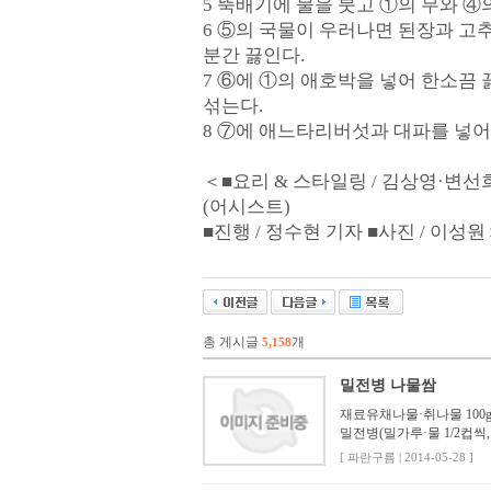
5 뚝배기에 물을 붓고 ①의 무와 ④
6 ⑤의 국물이 우러나면 된장과 고추
분간 끓인다.
7 ⑥에 ①의 애호박을 넣어 한소끔
섞는다.
8 ⑦에 애느타리버섯과 대파를 넣어
＜■요리 & 스타일링 / 김상영·변선희(노
(어시스트)
■진행 / 정수현 기자 ■사진 / 이성
총 게시글
개
5,158
밀전병 나물쌈
재료유채나물·취나물 100g
밀전병(밀가루·물 1/2컵씩,
[ 파란구름 | 2014-05-28 ]