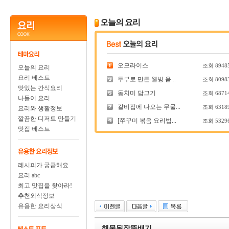
오늘의 요리
오므라이스
조회
8948
오늘의 요리
요리 베스트
두부로 만든 웰빙 음...
조회
8098
맛있는 간식요리
동치미 담그기
조회
6871
나들이 요리
갈비집에 나오는 무물...
조회
6318
요리와 생활정보
깔끔한 디저트 만들기
[쭈꾸미 볶음 요리법...
조회
5329
맛집 베스트
레시피가 궁금해요
요리 abc
최고 맛집을 찾아라!
추천외식정보
유용한 요리상식
해물된장뚝배기