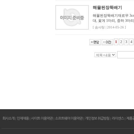
해물된장뚝배기
해물된장뚝배기재료무 3cm 크
대, 꽃게 1마리, 중하 3마리,
[ 솜사탕 | 2014-05-26 ]
1
2
3
4
회사소개
|
인재채용
|
사이트 이용약관
|
소프트웨어 이용약관
|
개인정보 취급방침
|
라이센스
|
제품