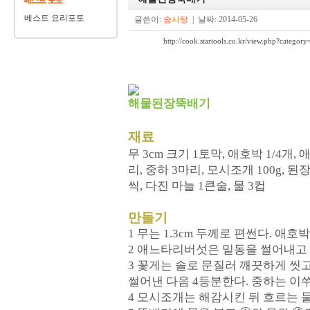
베스트 요리포토
글쓴이:
솜사탕
| 날짜: 2014-05-26
http://cook.startools.co.kr/view.php?ca
해물된장뚝배기
재료
무 3cm 크기 1토막, 애호박 1/4개, 
리, 중하 3마리, 모시조개 100g, 
씩, 다진 마늘 1큰술, 물 3컵
만들기
1 무는 1.3cm 두께로 편썬다. 애
2 애느타리버섯은 밑동을 썰어내고
3 꽃게는 솔로 문질러 깨끗하게 씻
썰어낸 다음 4등분한다. 중하는 이
4 모시조개는 해감시킨 뒤 흐르는 