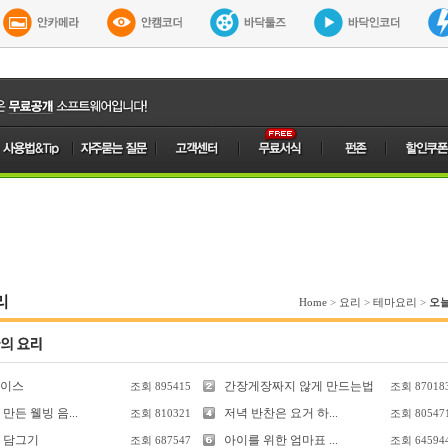
리
Home
>
요리
>
테마요리
>
오
이스
간장게장짜지 않게 만드는법
조회
895415
조회
87018
만든 웰빙 음...
저녁 반찬은 요거 하...
조회
810321
조회
80547
 담그기
아이를 위한 엄마표 ...
조회
687547
조회
64594