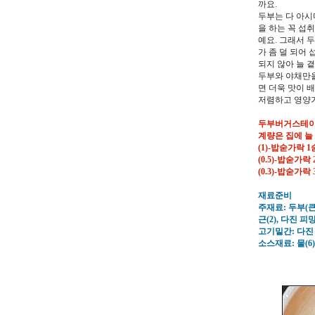
까요.
두부는 다 아시
을 하는 꼭 섭
예요. 그래서 
가 좀 덜 되어
되지 않아 늘 
두부와 야채만을
면 더욱 맛이 배
저렴하고 영양가
두부버거스테
계량은 집에 늘
(1)-밥숟가락 
(0.5)-밥숟가락
(0.3)-밥숟가
재료준비
주재료: 두부(큰 
근(2), 다진 피망(
고기밑간: 다진 마
소스재료: 물(6)