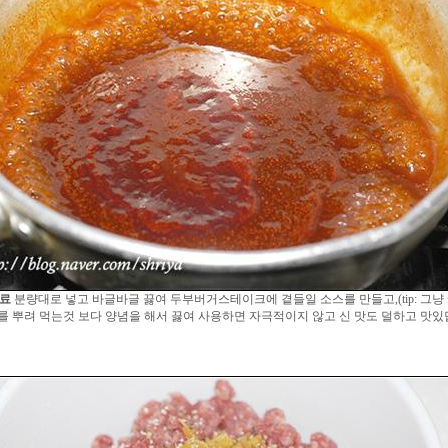
료
분량대로 넣고 바글바글 끓여 두부버거스테이크에 곁들일 소스를 만들고,(tip: 그냥
를 뿌려 먹는것 보다 양념을 해서 끓여 사용하면 자극적이지 않고 신 맛도 덜하고 맛있