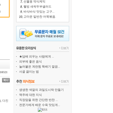
선물용 약식케익
9
웰빙 새싹두부샐러드
바삭바삭 맛있는 고구...
3
고마운 밑반찬 어묵볶음.
★담배 피우는 사람에게 ...
피부에 좋은 음식
눌러붙은 계란찜 뚝배기 깔끔...
사골 끓이는 법
10321
생생한 색깔의 과일도시락 만들기
맥주에 대한 지식
직장맘을 위한 간단한 반찬 ...
), 다진
전문가에게 배운 수육 맛있게...