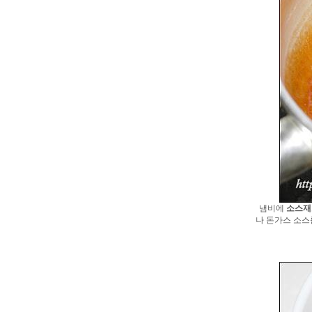
냄비에
소스재
나 돈가스 소스