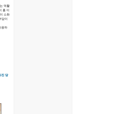
는 역활
이 흠 이
콩이 소화
 부담이
사용하
 다진 당