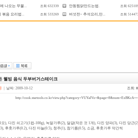
 나오는 무물...
안동찜닭만드는법.
조회
632339
조회
62510
 볶음 요리법...
버섯전~ 추석요리,만...
조회
533269
조회
51447
든 웰빙 음식 두부버거스테이크
콩
| 날짜: 2009-10-12
조회:
8
http://cook.startools.co.kr/view.php?category=VUYaIVo=&page=8&num=ExBKcA==
1모), 다진 쇠고기(1컵-100g), 녹말가루(2), 달걀(작은 것 1개), 다진 양파(3), 다진 당근(2
.3), 후춧가루(0.2), 다진 마늘(0.5), 청주(1), 참기름(0.5), 소금, 후춧가루 약간씩