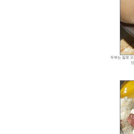
두부는 칼로 으
단