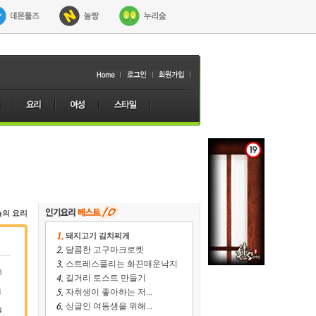
늘의 요리
돼지고기 김치찌게
달콤한 고구마크로켓
스트레스풀리는 화끈매운낙지
3
길거리 토스트 만들기
1
자취생이 좋아하는 저...
싱글인 여동생을 위해...
4