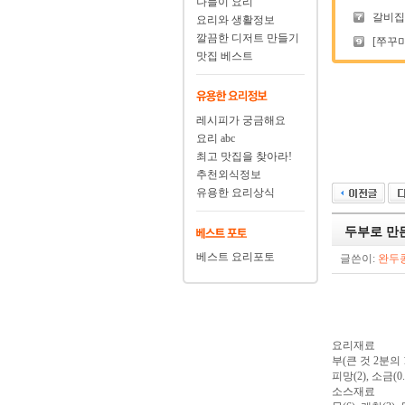
나들이 요리
갈비집에
요리와 생활정보
깔끔한 디저트 만들기
[쭈꾸미
맛집 베스트
레시피가 궁금해요
요리 abc
최고 맛집을 찾아라!
추천외식정보
유용한 요리상식
두부로 만
베스트 요리포토
글쓴이:
완두
요리재료
부(큰 것 2분의 
피망(2), 소금(0
소스재료