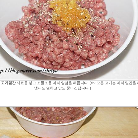
는
고기밑간
재료를 넣고 조물조물 미리 양념을 해둡니다. (tip: 모든 고기는 미리 밑간을
냄새도 덜하고 맛도 좋아진답니다.)